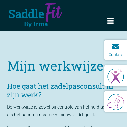
Ga
naar
inhoud
Toggl
Navig
Home
Over Irma
Contact
Mijn werkwijze
Zadelpasconsult ∨
Hoe gaat het zadelpasconsult in
Tarieven
zijn werk?
Zadelproblemen
De werkwijze is zowel bij controle van het huidige zadel
als het aanmeten van een nieuw zadel gelijk.
Contact