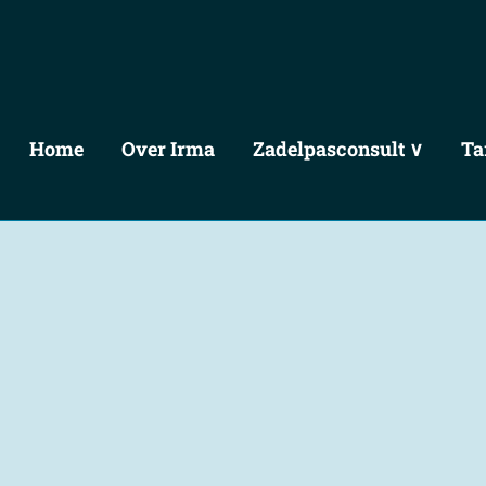
Home
Over Irma
Zadelpasconsult ∨
Ta