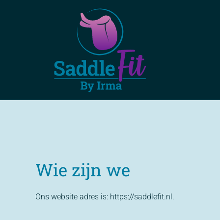
Ga
naar
inhoud
Wie zijn we
Ons website adres is: https://saddlefit.nl.